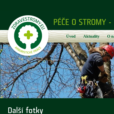
Úvod
Aktuality
O n