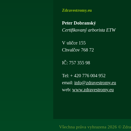
Zdravestromy.eu
Peter Dobranský
Certifikovaný arborista ETW
V uličce 155
Chvalčov 768 72
IČ: 757 355 98
Tel: + 420 776 004 952
email:
info@zdravestromy.eu
web:
www.zdravestromy.eu
Všechna práva vyhrazena 2026 © Zdra