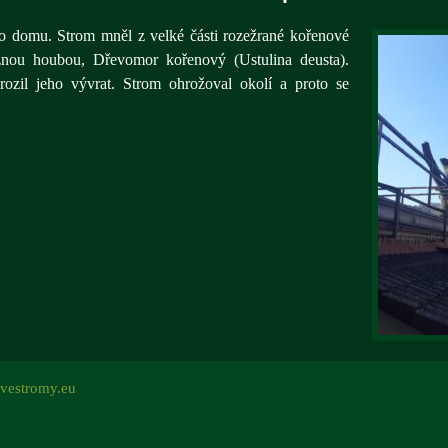
o domu. Strom mněl z velké části rozežrané kořenové
znou houbou, Dřevomor kořenový (Ustulina deusta).
ozil jeho vývrat. Strom ohrožoval okolí a proto se
vestromy.eu