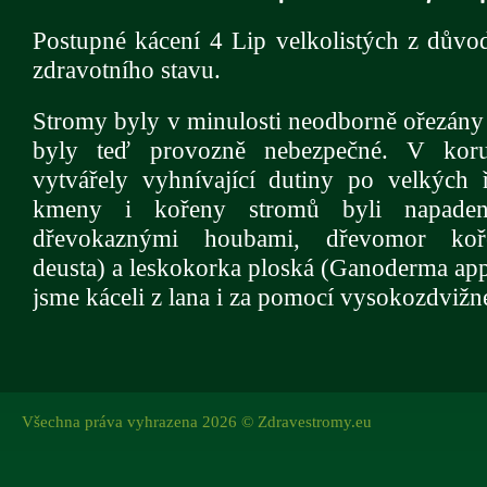
Postupné kácení 4 Lip velkolistých z důvod
zdravotního stavu.
Stromy byly v minulosti neodborně ořezány
byly teď provozně nebezpečné. V kor
vytvářely vyhnívající dutiny po velkých 
kmeny i kořeny stromů byli napaden
dřevokaznými houbami, dřevomor koře
deusta) a leskokorka ploská (Ganoderma ap
jsme káceli z lana i za pomocí vysokozdvižné
Všechna práva vyhrazena 2026 © Zdravestromy.eu